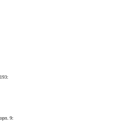
193:
орп. 9: