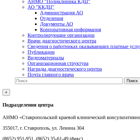
АНМО "Поликлиника КДЦ"
АО "ККДЦ"
Администрация АО
Отделения
Документы АО
Корпоративная информация
Контролирующие организации
Врачи диагностического центра
Сведения о работниках оказывающих платные услу
Публикации
Видеоматериалы
Организационная структура
Награды диагностического центра
Почта главного врача
×
Подразделения центра
АНМО «Ставропольский краевой клинический консультативно
355017, г. Ставрополь, ул. Ленина 304
(8652) 951-951, (8652) 35-61-49 (факс)