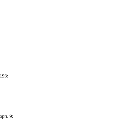
193:
орп. 9: