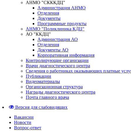
АНМО "СКККДЦ"
Администрация АНМО
Отделения
Документы
Программные продукты
АНМО "Поликлиника КДЦ"
АО "ККДЦ"
Администрация АО
Отделения
Документы АО
Корпоративная информация
Контролирующие организации
Врачи диагностического центра
Сведения о работниках оказывающих платные услу
Публикации
Видеоматериалы
Организационная структура
Награды диагностического центра
Почта главного врача
Версия для слабовидящих
Вакансии
Новости
Вопрос-ответ