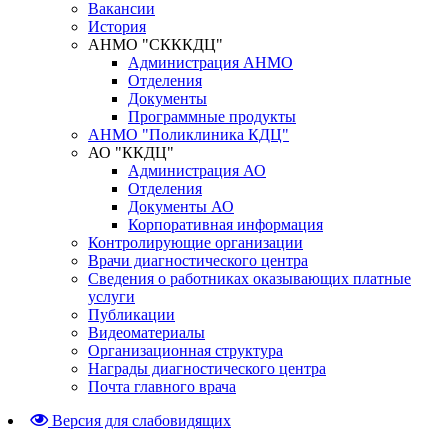
Вакансии
История
АНМО "СКККДЦ"
Администрация АНМО
Отделения
Документы
Программные продукты
АНМО "Поликлиника КДЦ"
АО "ККДЦ"
Администрация АО
Отделения
Документы АО
Корпоративная информация
Контролирующие организации
Врачи диагностического центра
Сведения о работниках оказывающих платные
услуги
Публикации
Видеоматериалы
Организационная структура
Награды диагностического центра
Почта главного врача
Версия для слабовидящих