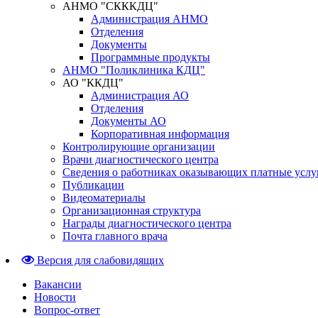
АНМО "СКККДЦ"
Администрация АНМО
Отделения
Документы
Программные продукты
АНМО "Поликлиника КДЦ"
АО "ККДЦ"
Администрация АО
Отделения
Документы АО
Корпоративная информация
Контролирующие организации
Врачи диагностического центра
Сведения о работниках оказывающих платные услу
Публикации
Видеоматериалы
Организационная структура
Награды диагностического центра
Почта главного врача
Версия для слабовидящих
Вакансии
Новости
Вопрос-ответ