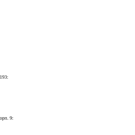
193:
орп. 9: