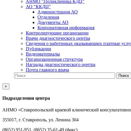
АНМО "Поликлиника КДЦ"
АО "ККДЦ"
Администрация АО
Отделения
Документы АО
Корпоративная информация
Контролирующие организации
Врачи диагностического центра
Сведения о работниках оказывающих платные услу
Публикации
Видеоматериалы
Организационная структура
Награды диагностического центра
Почта главного врача
×
Подразделения центра
АНМО «Ставропольский краевой клинический консультативно
355017, г. Ставрополь, ул. Ленина 304
(8652) 951-951, (8652) 35-61-49 (факс)