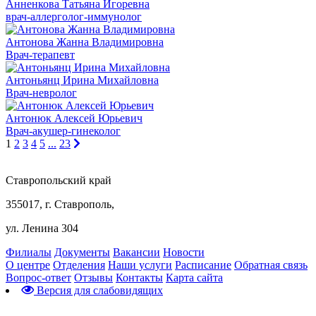
Анненкова Татьяна Игоревна
врач-аллерголог-иммунолог
Антонова Жанна Владимировна
Врач-терапевт
Антоньянц Ирина Михайловна
Врач-невролог
Антонюк Алексей Юрьевич
Врач-акушер-гинеколог
1
2
3
4
5
...
23
Ставропольский край
355017, г. Ставрополь,
ул. Ленина 304
Филиалы
Документы
Вакансии
Новости
О центре
Отделения
Наши услуги
Расписание
Обратная связь
Вопрос-ответ
Отзывы
Контакты
Карта сайта
Версия для слабовидящих
Предварительная запись