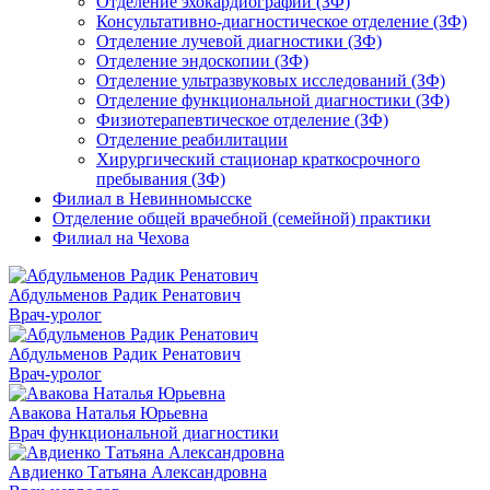
Отделение эхокардиографии (ЗФ)
Консультативно-диагностическое отделение (ЗФ)
Отделение лучевой диагностики (ЗФ)
Отделение эндоскопии (ЗФ)
Отделение ультразвуковых исследований (ЗФ)
Отделение функциональной диагностики (ЗФ)
Физиотерапевтическое отделение (ЗФ)
Отделение реабилитации
Хирургический стационар краткосрочного
пребывания (ЗФ)
Филиал в Невинномысске
Отделение общей врачебной (семейной) практики
Филиал на Чехова
Абдульменов Радик Ренатович
Врач-уролог
Абдульменов Радик Ренатович
Врач-уролог
Авакова Наталья Юрьевна
Врач функциональной диагностики
Авдиенко Татьяна Александровна