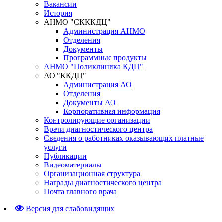
Вакансии
История
АНМО "СКККДЦ"
Администрация АНМО
Отделения
Документы
Программные продукты
АНМО "Поликлиника КДЦ"
АО "ККДЦ"
Администрация АО
Отделения
Документы АО
Корпоративная информация
Контролирующие организации
Врачи диагностического центра
Сведения о работниках оказывающих платные
услуги
Публикации
Видеоматериалы
Организационная структура
Награды диагностического центра
Почта главного врача
Версия для слабовидящих