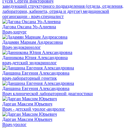
Гусев Сергей Викторович
заведующий структурного подразделения (отдела, отделения,
лаборатории, кабинета, отряда и другое) медицинской
организации - врач-специалист
Дагова Оксана Уо-Алиевна
Врач-хирург
Дадамян Мариам Андреасовна
Врач-эндокринолог
Данникова Юлия Александровна
врач-детский эндокринолог
Даншина Евгения Александровна
врач-лабораторный генетик
Даншина Евгения Александровна
Врач клинической лабораторной диагностики
Дарган Максим Юрьевич
Врач - детский уролог-андролог
Дарган Максим Юрьевич
Врач-уролог