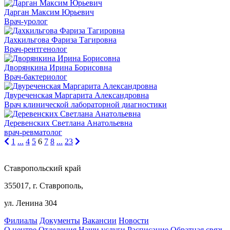
Дарган Максим Юрьевич
Врач-уролог
Дахкильгова Фариза Тагировна
Врач-рентгенолог
Дворянкина Ирина Борисовна
Врач-бактериолог
Двуреченская Маргарита Александровна
Врач клинической лабораторной диагностики
Деревенских Светлана Анатольевна
врач-ревматолог
1
...
4
5
6
7
8
...
23
Ставропольский край
355017, г. Ставрополь,
ул. Ленина 304
Филиалы
Документы
Вакансии
Новости
О центре
Отделения
Наши услуги
Расписание
Обратная связь