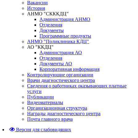
Вакансии
История
АНМО "СКККДЦ"
Администрация АНМО
Отделения
Документы
Программные продукты
АНМО "Поликлиника КДЦ"
АО "ККДЦ"
Администрация АО
Отделения
Документы АО
Корпоративная информация
Контролирующие организации
Врачи диагностического центра
Сведения о работниках оказывающих платные
услуги
Публикации
Видеоматериалы
Организационная структура
Награды диагностического центра
Почта главного врача
Версия для слабовидящих