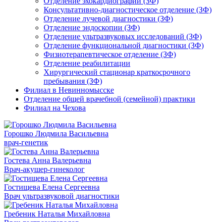
Отделение эхокардиографии (ЗФ)
Консультативно-диагностическое отделение (ЗФ)
Отделение лучевой диагностики (ЗФ)
Отделение эндоскопии (ЗФ)
Отделение ультразвуковых исследований (ЗФ)
Отделение функциональной диагностики (ЗФ)
Физиотерапевтическое отделение (ЗФ)
Отделение реабилитации
Хирургический стационар краткосрочного
пребывания (ЗФ)
Филиал в Невинномысске
Отделение общей врачебной (семейной) практики
Филиал на Чехова
Горошко Людмила Васильевна
врач-генетик
Гостева Анна Валерьевна
Врач-акушер-гинеколог
Гостищева Елена Сергеевна
Врач ультразвуковой диагностики
Гребеник Наталья Михайловна