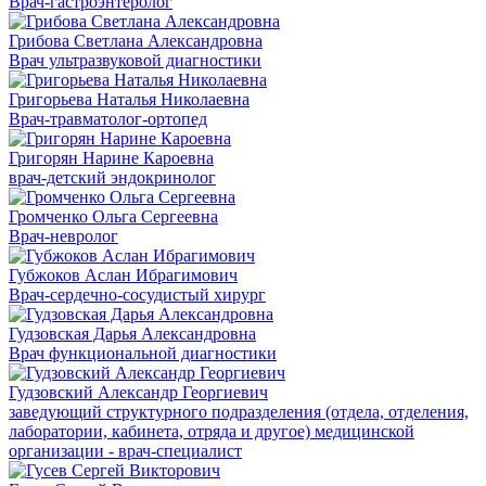
Врач-гастроэнтеролог
Грибова Светлана Александровна
Врач ультразвуковой диагностики
Григорьева Наталья Николаевна
Врач-травматолог-ортопед
Григорян Нарине Кароевна
врач-детский эндокринолог
Громченко Ольга Сергеевна
Врач-невролог
Губжоков Аслан Ибрагимович
Врач-сердечно-сосудистый хирург
Гудзовская Дарья Александровна
Врач функциональной диагностики
Гудзовский Александр Георгиевич
заведующий структурного подразделения (отдела, отделения,
лаборатории, кабинета, отряда и другое) медицинской
организации - врач-специалист