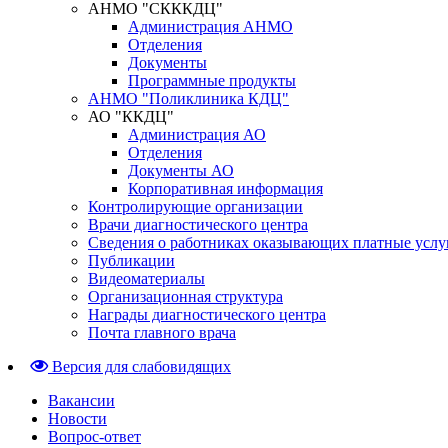
АНМО "СКККДЦ"
Администрация АНМО
Отделения
Документы
Программные продукты
АНМО "Поликлиника КДЦ"
АО "ККДЦ"
Администрация АО
Отделения
Документы АО
Корпоративная информация
Контролирующие организации
Врачи диагностического центра
Сведения о работниках оказывающих платные услу
Публикации
Видеоматериалы
Организационная структура
Награды диагностического центра
Почта главного врача
Версия для слабовидящих
Вакансии
Новости
Вопрос-ответ