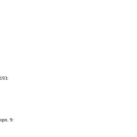
193:
орп. 9: