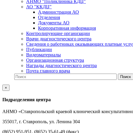
АНМО "Поликлиника КДЦ"
АО "ККДЦ"
Администрация АО
Отделения
Документы АО
Корпоративная информация
Контролирующие организации
Врачи диагностического центра
Сведения о работниках оказывающих платные услу
Публикации
Видеоматериалы
Организационная структура
Награды диагностического центра
Почта главного врача
×
Подразделения центра
АНМО «Ставропольский краевой клинический консультативно
355017, г. Ставрополь, ул. Ленина 304
(8652) 951-951, (8652) 35-61-49 (факс)